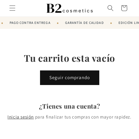
directa
mente al
r
conteni
i
do
•
•
•
PAGO CONTRA ENTREGA
GARANTÍA DE CALIDAD
EDICIÓN LI
t
o
Tu carrito esta vacío
Seguir comprando
¿Tienes una cuenta?
Inicia sesión
para finalizar tus compras con mayor rapidez.